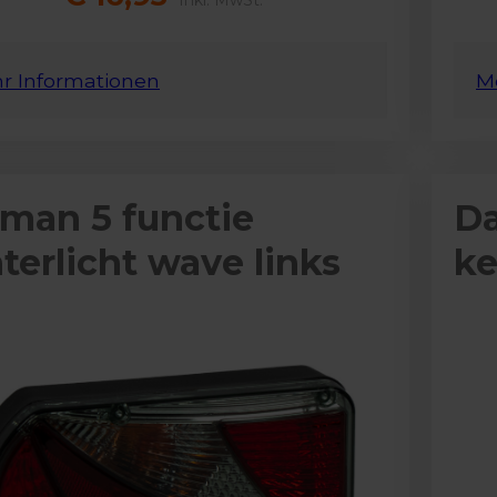
Inkl. MwSt.
r Informationen
M
man 5 functie
Da
terlicht wave links
ke