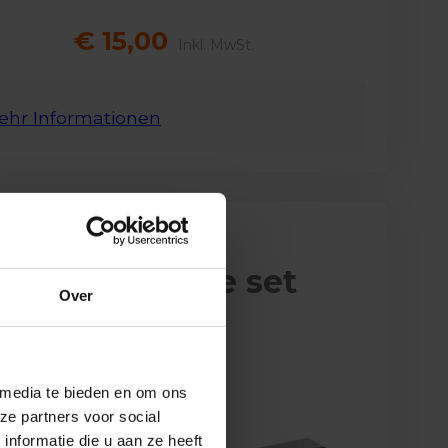
€ 15,00
Inkl. MwSt.
ehr Informationen
rman 5 func.
hterlicht wave set
Over
omp
 media te bieden en om ons
ze partners voor social
nformatie die u aan ze heeft