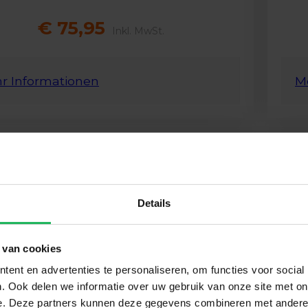
€ 75,95
Inkl. MwSt.
r Informationen
M
schermkap Spinder
Ca
 (mini led) R
ac
Details
c
 van cookies
ent en advertenties te personaliseren, om functies voor social
. Ook delen we informatie over uw gebruik van onze site met on
e. Deze partners kunnen deze gegevens combineren met andere i