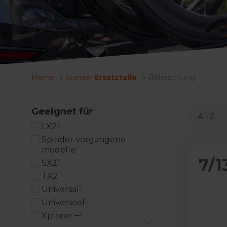
Home
Spinder
Ersatzteile
Beleuchtung
Geeignet für
3
LX2
Spinder vorgangene
1
modelle
7/1
7
SX2
11
TX2
2
Universal
12
Universeel
2
Xplorer +