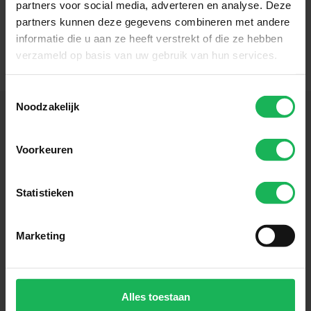
partners voor social media, adverteren en analyse. Deze
Met trots kunnen wij eindelijk met jullie delen
partners kunnen deze gegevens combineren met andere
dat onze nieuwe...
informatie die u aan ze heeft verstrekt of die ze hebben
Mehr Lesen »
verzameld op basis van uw gebruik van hun services.
Toestemmingsselectie
Noodzakelijk
Voorkeuren
Folgen Sie uns
Bleiben Sie über unsere sozialen Kanäle auf
Statistieken
dem Laufenden!
Marketing
Alles toestaan
Melden Sie sich jetzt an!