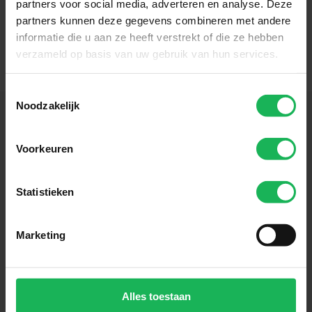
partners voor social media, adverteren en analyse. Deze
Met trots kunnen wij eindelijk met jullie delen
partners kunnen deze gegevens combineren met andere
dat onze nieuwe...
informatie die u aan ze heeft verstrekt of die ze hebben
Lees meer »
verzameld op basis van uw gebruik van hun services.
Toestemmingsselectie
Noodzakelijk
Voorkeuren
Volg ons
Blijf up-to-date via onze sociale kanalen!
Statistieken
Marketing
Meld je nu aan!
Alles toestaan