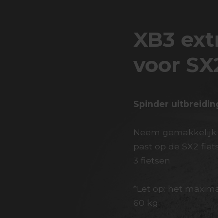
XB3 ext
voor SX
Spinder uitbreidin
Neem gemakkelijk e
past op de SX2 fiet
3 fietsen.
*Let op: het maxima
60 kg