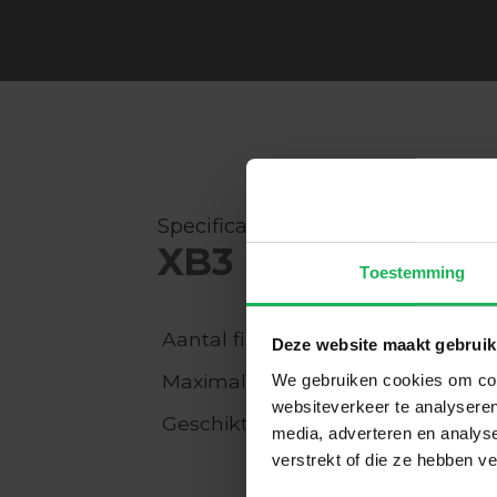
Specificaties van de
XB3 extra fietsad
Toestemming
Aantal fietsen
Deze website maakt gebruik
Maximale belasting
We gebruiken cookies om cont
websiteverkeer te analyseren
Geschikt voor
media, adverteren en analys
verstrekt of die ze hebben v