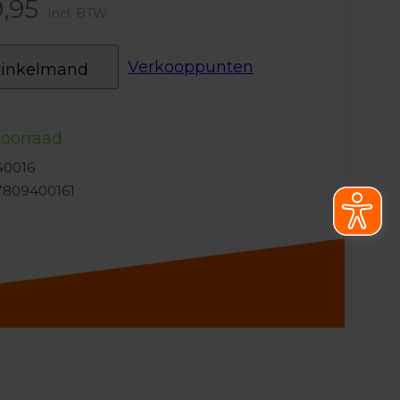
9,95
Incl. BTW
Verkooppunten
winkelmand
oorraad
S40016
7809400161