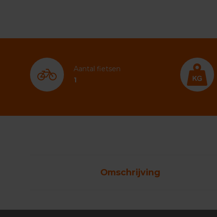
Aantal fietsen
1
Omschrijving