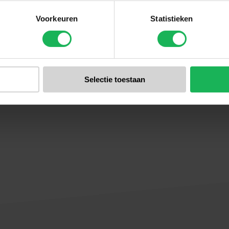
Voorkeuren
Statistieken
Selectie toestaan
16 Pictomanual Spinder XB2 XB3 20250630.pdf