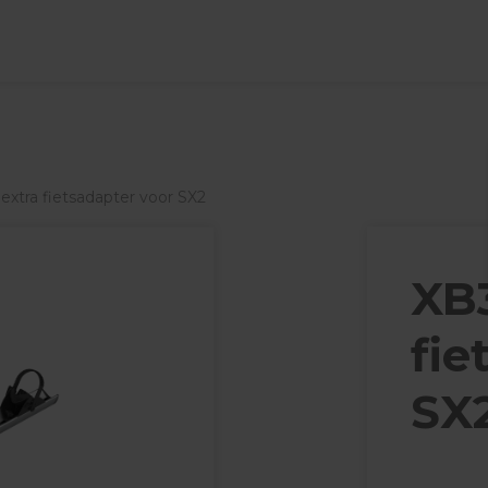
extra fietsadapter voor SX2
XB3
fie
SX