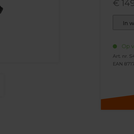
€ 14
In 
Op v
Art. nr. 
EAN 871