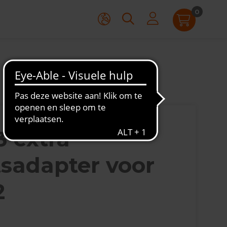
0
 extra
tsadapter voor
2