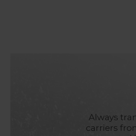
Always tran
carriers fr