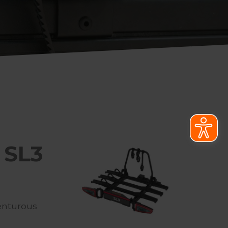
 SL3
enturous