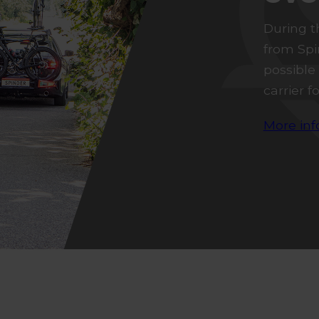
During t
from Spi
possible
carrier 
More inf