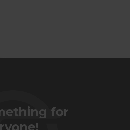
ething for
ryone!