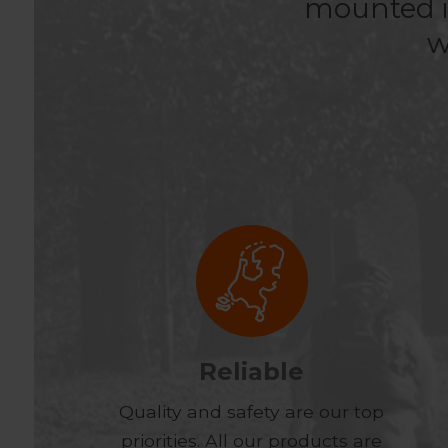
mounted i
w
Reliable
Quality and safety are our top
priorities. All our products are